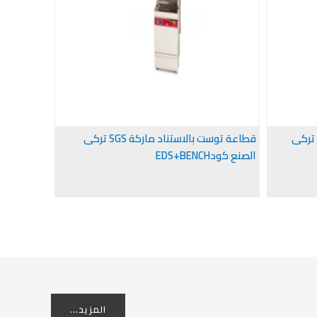
قطاعة توست اوفركونتر ماركة SGS تركى
قطاعة توست بالاستناد ماركة SGS تركى
رحاية 20لتر
الصنع كودEDS+BENCH
المزيد...