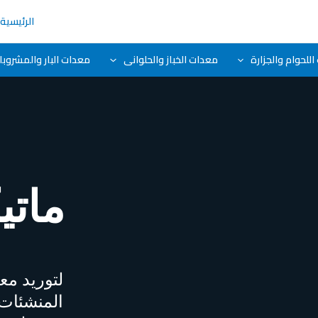
الرئيسية
للحوام والجزارة
معدات الخباز والحلوانى
معدات البار والمشروب
ماتي
لتوريد مع
المنشئات