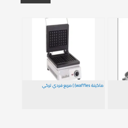
ماكينة waffles) ) مربع فردي تركي
ماكينة شاورما