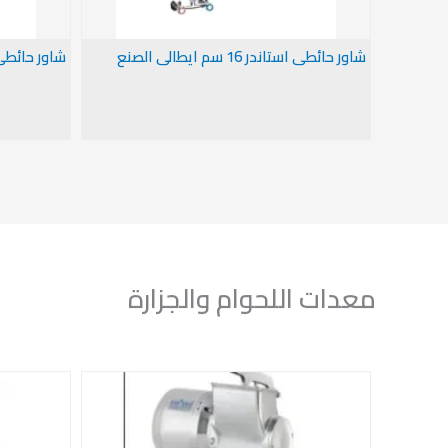
شاور حائطى استاندر 16 سم ايطالى الصنع
شاور حائطى خاص 21 سم
معدات اللحوام والجزارة