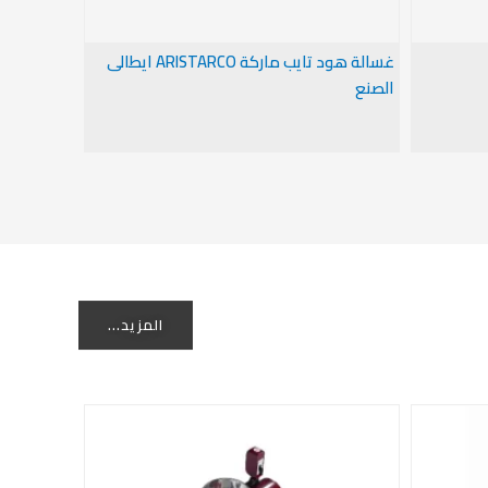
غسالة هود تايب ماركة ARISTARCO ايطالى
مجفف مل
الصنع
المزيد...