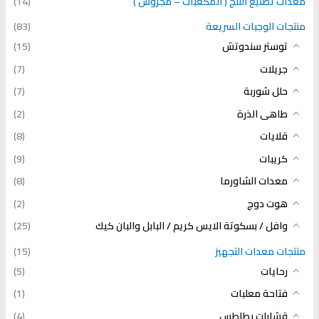
معدات تصنيع الثلج ( المكعبات – مجروش )
(14)
منتجات الوجبات السريعة
(83)
توستر سندوتش
(15)
جريلات
(7)
حلل شوربة
(7)
طاهى الذرة
(2)
قلايات
(8)
كريبات
(9)
معدات الشاورما
(8)
هوت دوج
(2)
وافل / بسكوتة الايس كريم / البابل والبان كيك
(25)
منتجات معدات التجهيز
(15)
رحايات
(5)
فتاحة معلبات
(1)
قشارات بطاطس
(4)