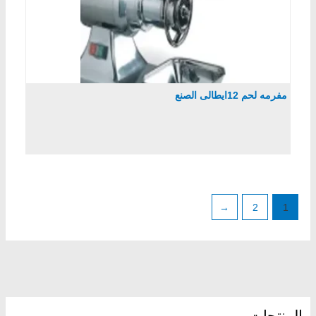
مفرمه لحم 12ايطالى الصنع
←
2
1