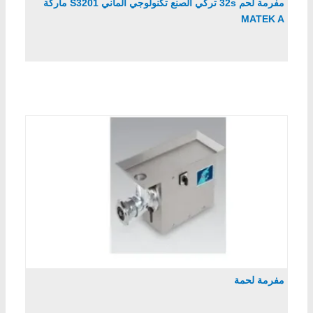
مفرمة لحم 32s تركي الصنع تكنولوجي الماني S3201 ماركة
MATEK A
مفرمة لحمة