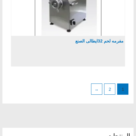
مفرمه لحم 32ايطالى الصنع
←
2
1