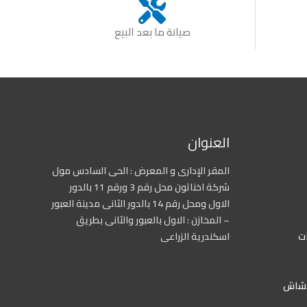
صيانة ما بعد البيع
العنوان
المقر الإدارى و المعرض : الحى السادس مول
شركة اخناتون محل رقم 3 ورقم 11 بالدور
الاول ومحل رقم 14 بالدور الثانى مدينة العبور
– المخازن : الاول بالعبور والثانى بطريق
ات
اسكندرية الزراعى
دشاش