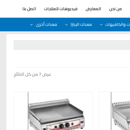
من نحن
المعارض
فيديوهات للمنتجات
اتصل بنا
ات والكافيهات
معدات البيتزا
معدات أخرى
عرض ⁦7⁩ من كل النتائج