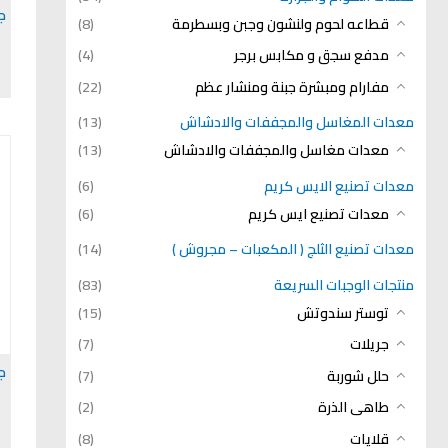
ج
قطاعه لحوم ولنشون وجبن وبسطرمة
(8)
مدفع سجق و مكابس برجر
(4)
مفارام ومبشرة جبنة ومنشار عظم
(22)
معدات المغاسل والمجففات والادشاش
(13)
معدات مغاسل والمجففات والادشاش
(13)
معدات تصنيع الايس كريم
(6)
معدات تصنيع ايس كريم
(6)
معدات تصنيع الثلج ( المكعبات – مجروش )
(14)
منتجات الوجبات السريعة
(83)
توستر سندوتش
(15)
جريلات
(7)
ج
حلل شوربة
(7)
طاهى الذرة
(2)
قلايات
(8)