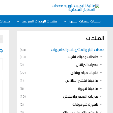
خطي
لى
لمحتوى
منتجات معدات التجهيز
منتجات الوجبات السريعة
معدات ا
المنتجات
ا
جر
معدات البار والمشروبات والكافيهات
(68)
خلاطات وميلك تشيك
(13)
عصرات البرتقال
(2)
غلايات مياه وشاى
(27)
ماكينة تقشير الاناناس
(1)
ماكينة قهوة
(8)
مبردات العصير ولاسلاش
(10)
نافورة شوكولاتة
(2)
هوت ميلك و كولد ميلك
(5)