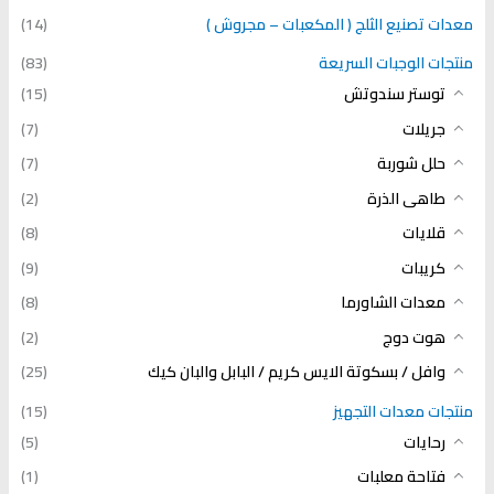
معدات تصنيع الثلج ( المكعبات – مجروش )
(14)
منتجات الوجبات السريعة
(83)
توستر سندوتش
(15)
جريلات
(7)
حلل شوربة
(7)
طاهى الذرة
(2)
قلايات
(8)
كريبات
(9)
معدات الشاورما
(8)
هوت دوج
(2)
وافل / بسكوتة الايس كريم / البابل والبان كيك
(25)
منتجات معدات التجهيز
(15)
رحايات
(5)
فتاحة معلبات
(1)