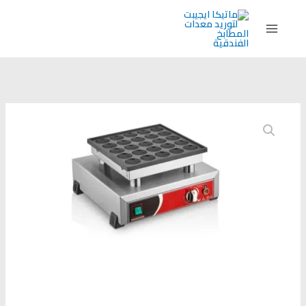
خطي
لى
لمحتوى