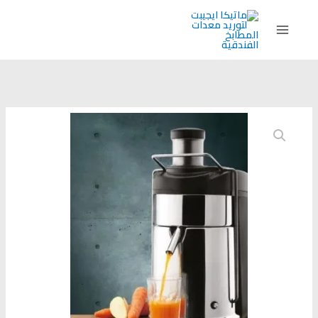
خطي
لى
لمحتوى