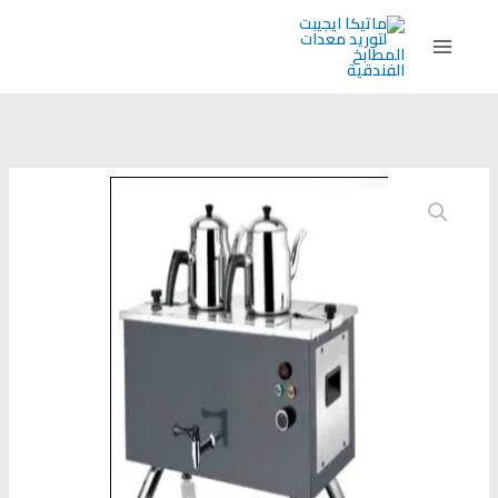
خطي
لى
لمحتوى