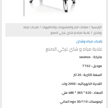
الرئيسية
/
معدات البار والمشروبات والكافيهات
/
غلايات مياه
وشاى
/ غلاية مياه و شاي تركي الصنع
غلايات مياه وشاى
غلاية مياه و شاي تركي الصنع
ماركة :
sevinox
موديل :
TT02
السعة اللترية
:
20 لتر
القدرة الكهربائيه : 2000 وات
الابعاد : 620 * 365 * 480 ملي
ثرموستات 30/110
ego
الماني