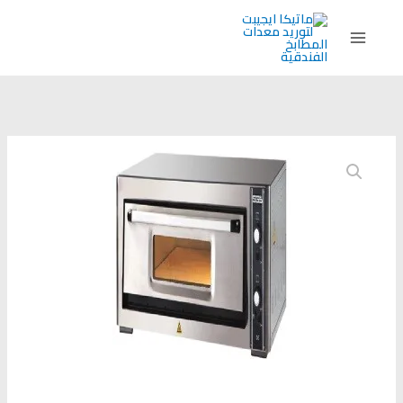
خطي
لى
لمحتوى