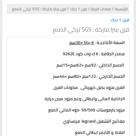
الرئيسية
/
معدات البيتزا
/
فرن 1 ديك
/ فرن بيتزا ماركة : SGS تركى الصنع
فرن 1 ديك
فرن بيتزا ماركة : SGS تركى الصنع
السعة الأنتاجيـة :
6 بيتزا ×30سم
مصدر الطاقة :
6
ك وات
كود 9262
E
الجسم الداخلي :
92
سم ×
62
سم×
15
سم
الجسم الخارجي :
122
سم ×
82
سم ×
44
سم
الفرن مزود بكبل كهربائى مكونات الفرن
الداخلية المانى وايطالى وغير مزود مبين حرارة
مزود بثرموستات 50/500
ego
الماني الصنع
مفاتيح التشغيل
legrand
فرنساوي
البلاط و التايمر ايطالي الصنع