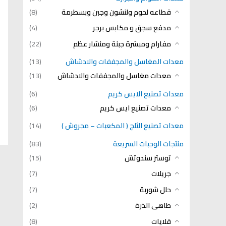
قطاعه لحوم ولنشون وجبن وبسطرمة
(8)
مدفع سجق و مكابس برجر
(4)
مفارام ومبشرة جبنة ومنشار عظم
(22)
معدات المغاسل والمجففات والادشاش
(13)
معدات مغاسل والمجففات والادشاش
(13)
معدات تصنيع الايس كريم
(6)
معدات تصنيع ايس كريم
(6)
معدات تصنيع الثلج ( المكعبات – مجروش )
(14)
منتجات الوجبات السريعة
(83)
توستر سندوتش
(15)
جريلات
(7)
حلل شوربة
(7)
طاهى الذرة
(2)
قلايات
(8)