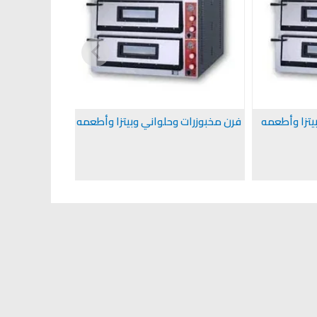
يتزا وأطعمه
فرن مخبوزرات وحلواني وبيتزا وأطعمه
فرن بيتزا ماركـة : GGF ايطا