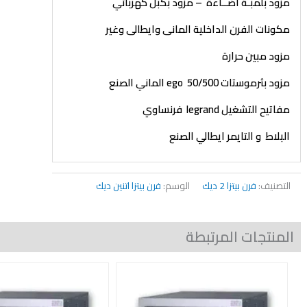
مزود بلمبـة أضــاءة – مزود بكبل كهربائي
مكونات الفرن الداخلية المانى وايطالى وغير
مزود مبين حرارة
مزود بثرموستات 50/500
ego
الماني الصنع
مفاتيح التشغيل
legrand
فرنساوي
البلاط و التايمر ايطالي الصنع
التصنيف:
فرن بيتزا 2 ديك
الوسم:
فرن بيتزا اتنين ديك
المنتجات المرتبطة