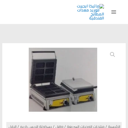
خطي
لى
لمحتوى
الرئيسية
/
منتجات الوجبات السريعة
/
وافل / بسكوتة الايس كريم / البابل