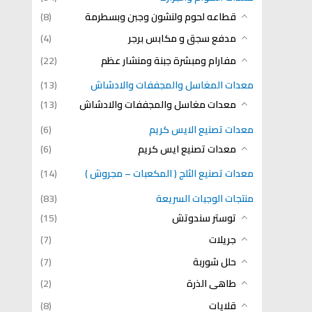
قطاعه لحوم ولنشون وجبن وبسطرمة
(8)
مدفع سجق و مكابس برجر
(4)
مفارام ومبشرة جبنة ومنشار عظم
(22)
معدات المغاسل والمجففات والادشاش
(13)
معدات مغاسل والمجففات والادشاش
(13)
معدات تصنيع الايس كريم
(6)
معدات تصنيع ايس كريم
(6)
معدات تصنيع الثلج ( المكعبات – مجروش )
(14)
منتجات الوجبات السريعة
(83)
توستر سندوتش
(15)
جريلات
(7)
حلل شوربة
(7)
طاهى الذرة
(2)
قلايات
(8)