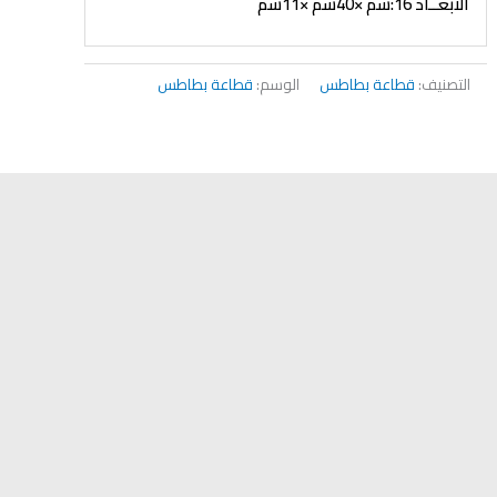
الأبعــاد 16:سم ×40سم ×11سم
التصنيف:
قطاعة بطاطس
الوسم:
قطاعة بطاطس