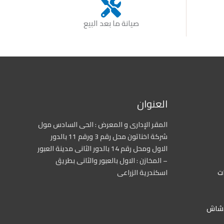
صيانة ما بعد البيع
العنوان
المقر الإدارى و المعرض : الحى السادس مول
شركة اخناتون محل رقم 3 ورقم 11 بالدور
الاول ومحل رقم 14 بالدور الثانى مدينة العبور
– المخازن : الاول بالعبور والثانى بطريق
ات
اسكندرية الزراعى
دشاش