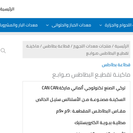
الرئيسية
للحوام والجزارة
معدات الخباز والحلوانى
معدات البار والمشروب
الرئيسية
/
منتجات معدات التجهيز
/
قطاعة بطاطس
/ ماكينـة
تقطيـع البطاطس صـوابـع
قطاعة بطاطس
ماكينـة تقطيـع البطاطس صـوابـع
تركي الصنع تكنولوجي ألماني
ماركة:
CAN CAN
السكينـة مصنـوعـة مـن الأستنالس ستيـل الخالص
مقـاس البطاطـس المقطعـة : 9م ×9م
مطليـة ببـويـة الكترويستتيك