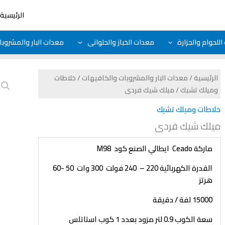
الرئيسية
للحوام والجزارة
معدات الخباز والحلوانى
معدات البار والمشروب
الرئيسية
/
معدات البار والمشروبات والكافيهات
/
خلاطات
وميلك تشيك
/ ميلك شيك فردى
خلاطات وميلك تشيك
ميلك شيك فردى
ماركة
Ceado
ايطالي الصنع كود
M98
القدرة الكهربائية 220 – 240 فولت 300 وات 50 -60
هرتز
15000 لفة / دقيقة
سعة الكوب 0.9 لتر مزود بعدد 1 كوب استاتلس