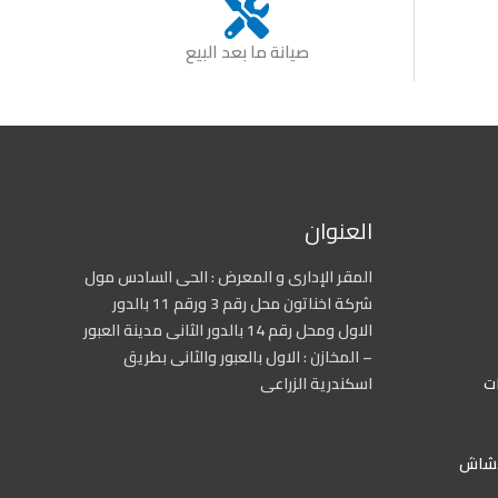
صيانة ما بعد البيع
العنوان
المقر الإدارى و المعرض : الحى السادس مول
شركة اخناتون محل رقم 3 ورقم 11 بالدور
الاول ومحل رقم 14 بالدور الثانى مدينة العبور
– المخازن : الاول بالعبور والثانى بطريق
ات
اسكندرية الزراعى
دشاش