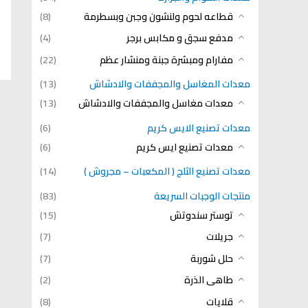
قطاعه لحوم ولنشون وجبن وبسطرمة
(8)
مدفع سجق و مكابس برجر
(4)
مفارام ومبشرة جبنة ومنشار عظم
(22)
معدات المغاسل والمجففات والادشاش
(13)
معدات مغاسل والمجففات والادشاش
(13)
معدات تصنيع الايس كريم
(6)
معدات تصنيع ايس كريم
(6)
معدات تصنيع الثلج ( المكعبات – مجروش )
(14)
منتجات الوجبات السريعة
(83)
توستر سندوتش
(15)
جريلات
(7)
حلل شوربة
(7)
طاهى الذرة
(2)
قلايات
(8)